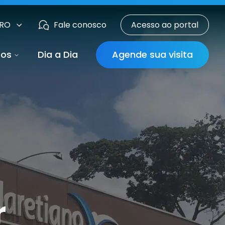
 RO
Fale conosco
Acesso ao portal
sos
Dia a Dia
Agende sua visita
r