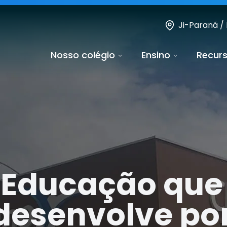
Ji-Paraná /
Nosso colégio
Ensino
Recur
Educação que
desenvolve po