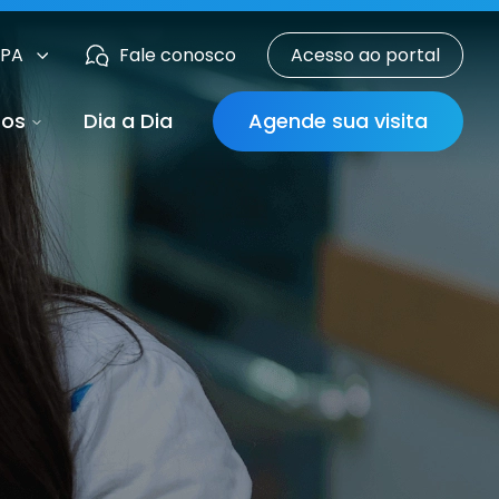
 PA
Fale conosco
Acesso ao portal
sos
Dia a Dia
Agende sua visita