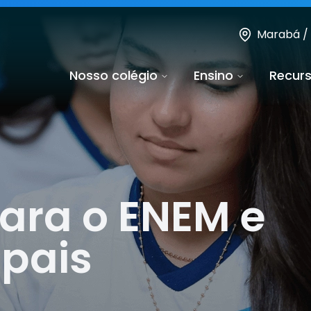
Marabá /
Nosso colégio
Ensino
Recur
ara o ENEM e
ipais