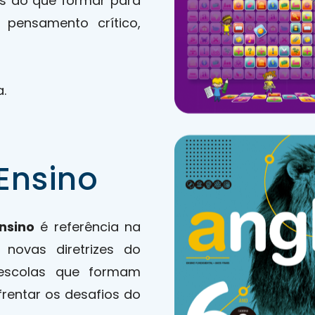
is do que formar para
pensamento crítico,
.
Ensino
nsino
é referência na
 novas diretrizes do
 escolas que formam
rentar os desafios do