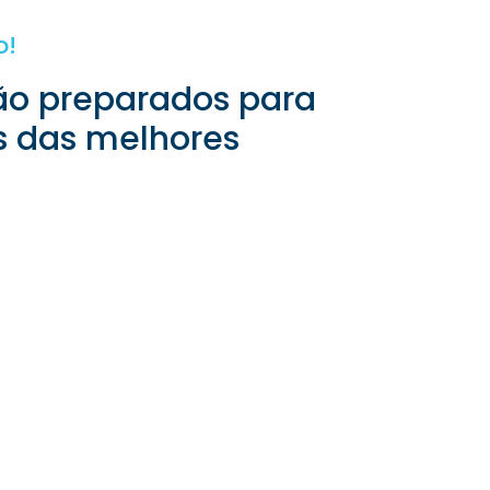
o!
ão preparados para
es das melhores