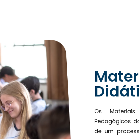
Mater
Didát
Os Materiais
Pedagógicos do
de um process