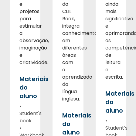
e
do
ainda
projetos
CLIL
mais
para
Book,
significativa
estimular
integra
e
a
conhecimentos
aprimorand
observação,
em
as
imaginação
diferentes
competênci
e
áreas
de
criatividade.
com
leitura
o
e
aprendizado
escrita.
Materiais
da
do
língua
Materiais
aluno
inglesa.
do
•
aluno
Student's
Materiais
book
•
do
•
Student's
aluno
Workbook
book