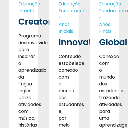
Educação
Educação
Educação
Infantil
Fundamental
Fundamenta
-
-
Creators
Anos
Anos
Iniciais
Finais
Programa
Innovators
Global
desenvolvido
para
inspirar
Conteúdo
Conexão
o
estabelece
com
aprendizado
conexão
o
da
com
mundo
língua
o
dos
Inglês.
mundo
estudantes,
Utiliza
dos
trazendo
atividades
estudantes
atividades
com
e,
para
música,
por
uma
histórias
meio
aprendizag