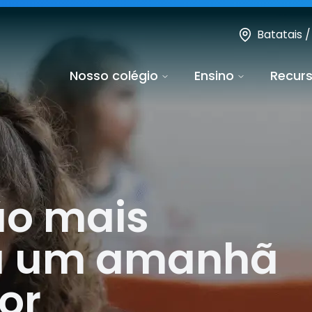
Batatais /
Nosso colégio
Ensino
Recur
o mais
a um amanhã
or