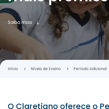
Saiba mais
Início
Níveis de Ensino
Período Adicional
O Claretiano oferece o P