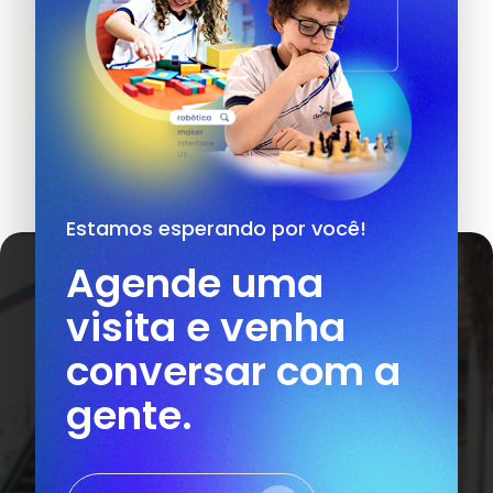
Estamos esperando por você!
Agende uma
visita e venha
conversar com a
gente.