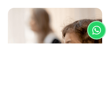
Tecnologia no
Ensino
Recursos, ferramentas e tecnologias
desenvolvidos para potencializar e
facilitar os processos de
aprendizagem.