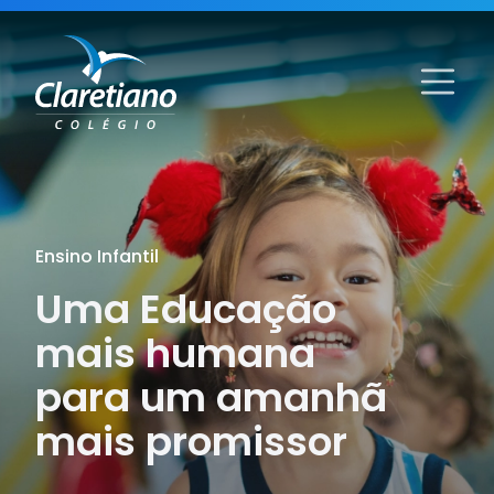
Ensino Infantil
Uma Educação
mais humana
para um amanhã
mais promissor