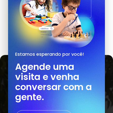
Estamos esperando por você!
Agende uma
visita e venha
conversar com a
gente.